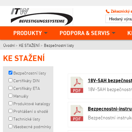
Zákaznický 
PRODUKTY
PODPORA & SERVIS
K
Úvodní
KE STAŽENÍ
Bezpečnostní listy
KE STAŽENÍ
Bezpečnostní listy
18V-5AH bezpečnostní
Certifikáty DIN
Certifikáty ETA
18V-5AH bezpečnostní 
Manuály
Produktové katalogy
Bezpecnostni-instr
Prohlášení o shodě
Bezpečnostní instruk
Technické listy
Všeobecné podmínky