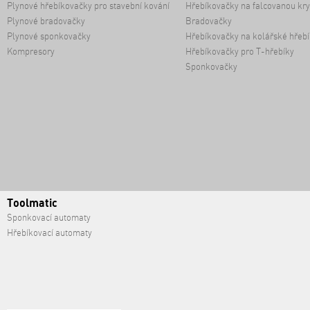
Plynové hřebíkovačky pro stavební kování
Hřebíkovačky na falcovanou kry
Plynové bradovačky
Bradovačky
Plynové sponkovačky
Hřebíkovačky na kolářské hřebí
Kompresory
Hřebíkovačky pro T-hřebíky
Sponkovačky
Toolmatic
Sponkovací automaty
Hřebíkovací automaty