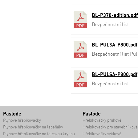
BL-P370-edition.pdf
Bezpečnostní list
BL-PULSA-P800.pdf
Bezpečnostní list Pu
BL-PULSA-P800.pdf
Bezpečnostní list
Paslode
Paslode
Plynové hřebíkovačky
Hřebíkovačky pruhové
Plynové hřebíkovačky na lepeňáky
Hřebíkovačky pro stavební ková
Plynové hřebíkovačky na falcovou krytinu
Hřebíkovačky svitkové