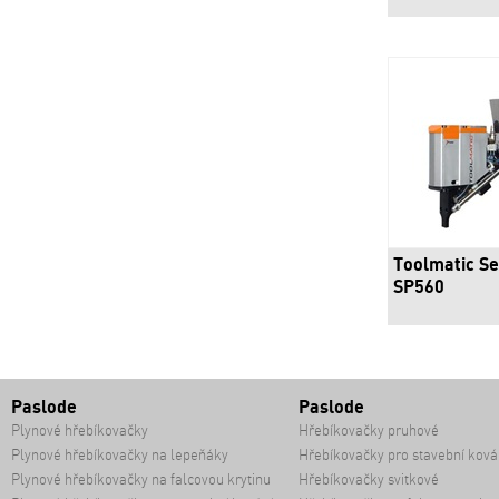
Toolmatic Se
SP560
Paslode
Paslode
Plynové hřebíkovačky
Hřebíkovačky pruhové
Plynové hřebíkovačky na lepeňáky
Hřebíkovačky pro stavební ková
Plynové hřebíkovačky na falcovou krytinu
Hřebíkovačky svitkové