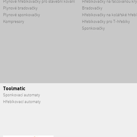
Plynové hřebíkovačky pro stavební kování
Hřebíkovačky na falcovanou kry
Plynové bradovačky
Bradovačky
Plynové sponkovačky
Hřebíkovačky na kolářské hřebí
Kompresory
Hřebíkovačky pro T-hřebíky
Sponkovačky
Toolmatic
Sponkovací automaty
Hřebíkovací automaty