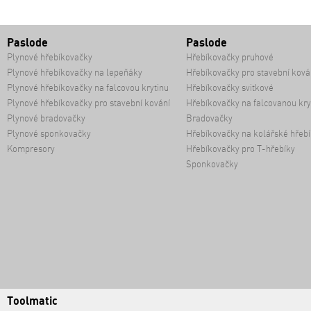
Paslode
Paslode
Plynové hřebíkovačky
Hřebíkovačky pruhové
Plynové hřebíkovačky na lepeňáky
Hřebíkovačky pro stavební ková
Plynové hřebíkovačky na falcovou krytinu
Hřebíkovačky svitkové
Plynové hřebíkovačky pro stavební kování
Hřebíkovačky na falcovanou kry
Plynové bradovačky
Bradovačky
Plynové sponkovačky
Hřebíkovačky na kolářské hřebí
Kompresory
Hřebíkovačky pro T-hřebíky
Sponkovačky
Toolmatic