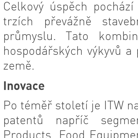
Celkový úspěch pochází
trzích převážně staveb
průmyslu. Tato kombina
hospodářských výkyvů a 
země.
Inovace
Po téměř století je ITW na
patentů napříč segmen
Products, Food Equipmen