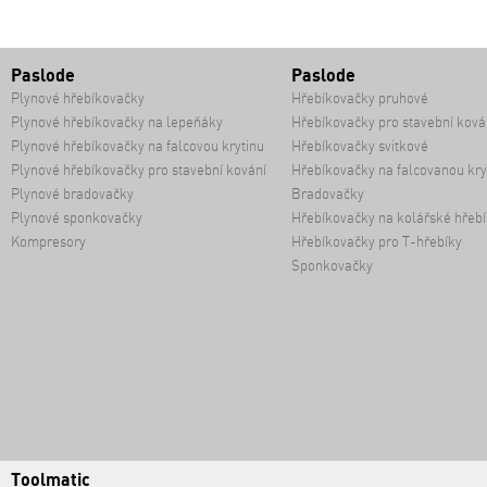
Paslode
Paslode
Plynové hřebíkovačky
Hřebíkovačky pruhové
Plynové hřebíkovačky na lepeňáky
Hřebíkovačky pro stavební ková
Plynové hřebíkovačky na falcovou krytinu
Hřebíkovačky svitkové
Plynové hřebíkovačky pro stavební kování
Hřebíkovačky na falcovanou kry
Plynové bradovačky
Bradovačky
Plynové sponkovačky
Hřebíkovačky na kolářské hřebí
Kompresory
Hřebíkovačky pro T-hřebíky
Sponkovačky
Toolmatic