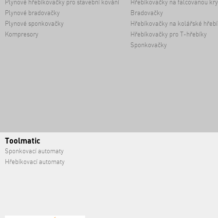
Plynové hřebíkovačky pro stavební kování
Hřebíkovačky na falcovanou kry
Plynové bradovačky
Bradovačky
Plynové sponkovačky
Hřebíkovačky na kolářské hřebí
Kompresory
Hřebíkovačky pro T-hřebíky
Sponkovačky
Toolmatic
Sponkovací automaty
Hřebíkovací automaty