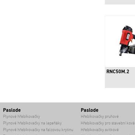
RNC50M.2
Paslode
Paslode
Plynové hřebíkovačky
Hřebíkovačky pruhové
Plynové hřebíkovačky na lepeňáky
Hřebíkovačky pro stavební ková
Plynové hřebíkovačky na falcovou krytinu
Hřebíkovačky svitkové