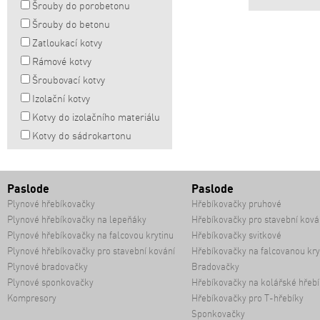
Šrouby do porobetonu
Šrouby do betonu
Zatloukací kotvy
Rámové kotvy
Šroubovací kotvy
Izolační kotvy
Kotvy do izolačního materiálu
Kotvy do sádrokartonu
Paslode
Paslode
Plynové hřebíkovačky
Hřebíkovačky pruhové
Plynové hřebíkovačky na lepeňáky
Hřebíkovačky pro stavební ková
Plynové hřebíkovačky na falcovou krytinu
Hřebíkovačky svitkové
Plynové hřebíkovačky pro stavební kování
Hřebíkovačky na falcovanou kry
Plynové bradovačky
Bradovačky
Plynové sponkovačky
Hřebíkovačky na kolářské hřebí
Kompresory
Hřebíkovačky pro T-hřebíky
Sponkovačky