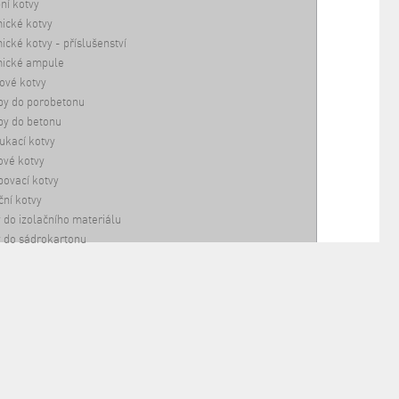
ní kotvy
ické kotvy
cké kotvy - příslušenství
ické ampule
ové kotvy
by do porobetonu
by do betonu
ukací kotvy
vé kotvy
ovací kotvy
ční kotvy
 do izolačního materiálu
 do sádrokartonu