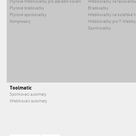
Plynové hřebíkovačky pro stavební kování
Hřebíkovačky na falcovanou
Plynové bradovačky
Bradovačky
Plynové sponkovačky
Hřebíkovačky na kolářské h
Kompresory
Hřebíkovačky pro T-hřebíky
Sponkovačky
Toolmatic
Sponkovací automaty
Hřebíkovací automaty