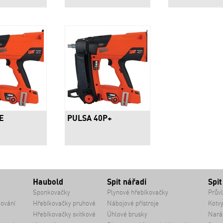
E
PULSA 40P+
Haubold
Spit nářadí
Spit
Sponkovačky
Plynové hřebíkovačky
Průvl
kování
Hřebíkovačky pruhové
Nábojové přístroje
Kotvy
Hřebíkovačky svitkové
Úhlové brusky
Naráž