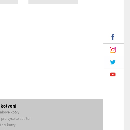
 kotvení
akové kotvy
 pro vysoké zatížení
ecí kotvy