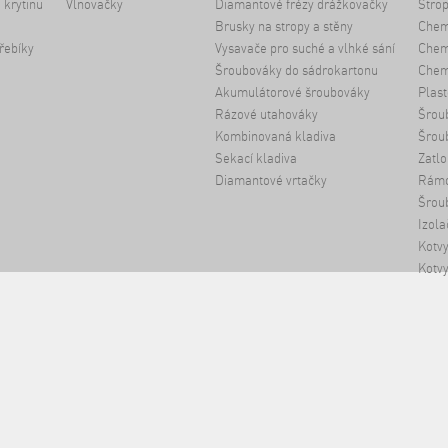
 krytinu
Vlnovačky
Diamantové frézy drážkovačky
Strop
Brusky na stropy a stěny
Chem
řebíky
Vysavače pro suché a vlhké sání
Chemi
Šroubováky do sádrokartonu
Chem
Akumulátorové šroubováky
Plast
Rázové utahováky
Šrou
Kombinovaná kladiva
Šrou
Sekací kladiva
Zatlo
Diamantové vrtačky
Rámo
Šroub
Izola
Kotvy
Kotvy