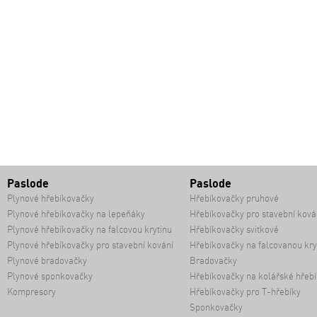
Paslode
Paslode
Plynové hřebíkovačky
Hřebíkovačky pruhové
Plynové hřebíkovačky na lepeňáky
Hřebíkovačky pro stavební ková
Plynové hřebíkovačky na falcovou krytinu
Hřebíkovačky svitkové
Plynové hřebíkovačky pro stavební kování
Hřebíkovačky na falcovanou kry
Plynové bradovačky
Bradovačky
Plynové sponkovačky
Hřebíkovačky na kolářské hřebí
Kompresory
Hřebíkovačky pro T-hřebíky
Sponkovačky