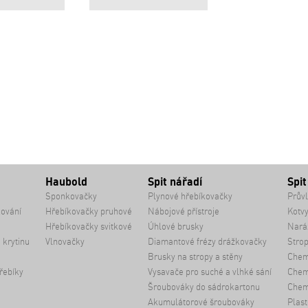
Haubold
Spit nářadí
Spit
Sponkovačky
Plynové hřebíkovačky
Průvl
kování
Hřebíkovačky pruhové
Nábojové přístroje
Kotvy
Hřebíkovačky svitkové
Úhlové brusky
Naráž
 krytinu
Vlnovačky
Diamantové frézy drážkovačky
Strop
Brusky na stropy a stěny
Chem
řebíky
Vysavače pro suché a vlhké sání
Chemi
Šroubováky do sádrokartonu
Chem
Akumulátorové šroubováky
Plast