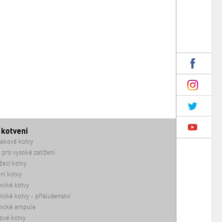
 kotvení
akové kotvy
 pro vysoké zatížení
ecí kotvy
ní kotvy
ické kotvy
cké kotvy - příslušenství
ické ampule
ové kotvy