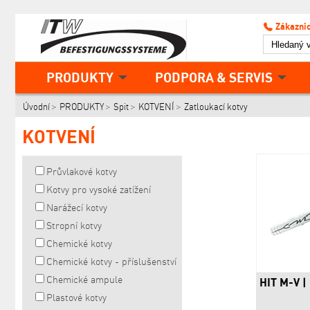
Zákaznic
PRODUKTY
PODPORA & SERVIS
Úvodní
PRODUKTY
Spit
KOTVENÍ
Zatloukací kotvy
KOTVENÍ
Průvlakové kotvy
Kotvy pro vysoké zatížení
Narážecí kotvy
Stropní kotvy
Chemické kotvy
Chemické kotvy - příslušenství
Chemické ampule
HIT M-V |
Plastové kotvy