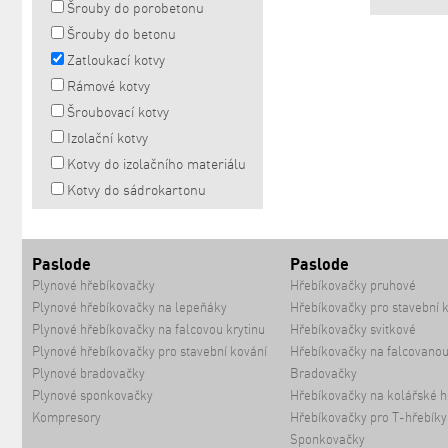
Šrouby do porobetonu
Šrouby do betonu
Zatloukací kotvy
Rámové kotvy
Šroubovací kotvy
Izolační kotvy
Kotvy do izolačního materiálu
Kotvy do sádrokartonu
Paslode
Paslode
Plynové hřebíkovačky
Hřebíkovačky pruhové
Plynové hřebíkovačky na lepeňáky
Hřebíkovačky pro stavební 
Plynové hřebíkovačky na falcovou krytinu
Hřebíkovačky svitkové
Plynové hřebíkovačky pro stavební kování
Hřebíkovačky na falcovanou
Plynové bradovačky
Bradovačky
Plynové sponkovačky
Hřebíkovačky na kolářské h
Kompresory
Hřebíkovačky pro T-hřebíky
Sponkovačky