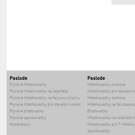
Paslode
Paslode
Plynové hřebíkovačky
Hřebíkovačky pruhové
Plynové hřebíkovačky na lepeňáky
Hřebíkovačky pro stavební 
Plynové hřebíkovačky na falcovou krytinu
Hřebíkovačky svitkové
Plynové hřebíkovačky pro stavební kování
Hřebíkovačky na falcovanou
Plynové bradovačky
Bradovačky
Plynové sponkovačky
Hřebíkovačky na kolářské h
Kompresory
Hřebíkovačky pro T-hřebíky
Sponkovačky