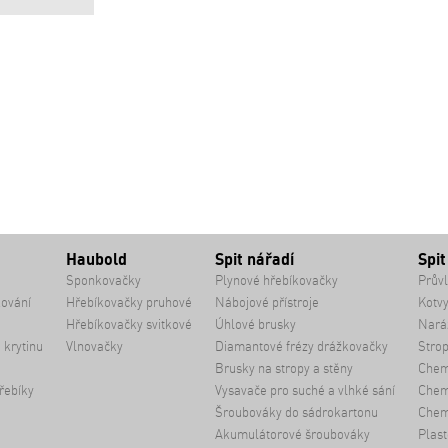
Haubold
Spit nářadí
Spit
Sponkovačky
Plynové hřebíkovačky
Průvl
kování
Hřebíkovačky pruhové
Nábojové přístroje
Kotvy
Hřebíkovačky svitkové
Úhlové brusky
Naráž
 krytinu
Vlnovačky
Diamantové frézy drážkovačky
Strop
Brusky na stropy a stěny
Chem
řebíky
Vysavače pro suché a vlhké sání
Chemi
Šroubováky do sádrokartonu
Chem
Akumulátorové šroubováky
Plast