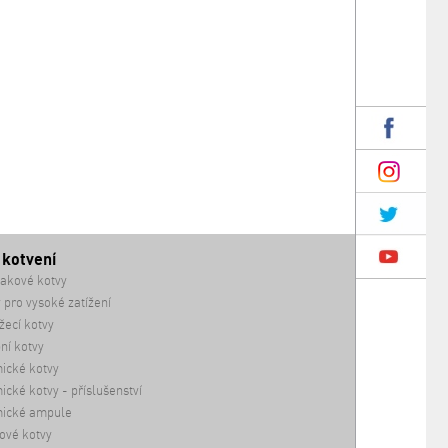
 kotvení
akové kotvy
 pro vysoké zatížení
ecí kotvy
ní kotvy
ické kotvy
cké kotvy - příslušenství
ické ampule
ové kotvy