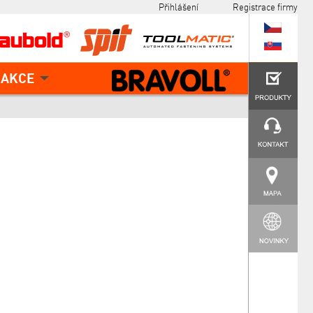
Přihlášení
Registrace firmy
AKCE