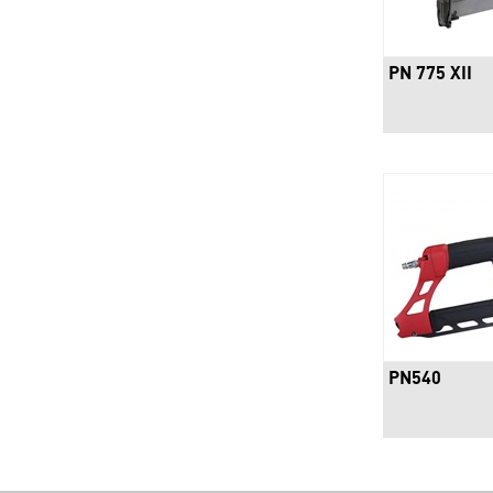
PN 775 XII
PN540