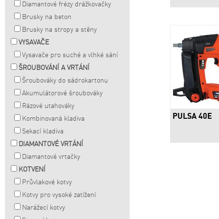
Diamantové frézy drážkovačky
Brusky na beton
Brusky na stropy a stěny
VYSAVAČE
Vysavače pro suché a vlhké sání
ŠROUBOVÁNÍ A VRTÁNÍ
Šroubováky do sádrokartonu
Akumulátorové šroubováky
Rázové utahováky
PULSA 40E
Kombinovaná kladiva
Sekací kladiva
DIAMANTOVÉ VRTÁNÍ
Diamantové vrtačky
KOTVENÍ
Průvlakové kotvy
Kotvy pro vysoké zatížení
Narážecí kotvy