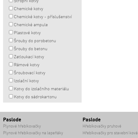
Stropní kotvy
Chemické kotvy
Chemické kotvy - příslušenství
Chemické ampule
Plastové kotvy
Šrouby do porobetonu
Šrouby do betonu
Zatloukací kotvy
Rámové kotvy
Šroubovací kotvy
Izolační kotvy
Kotvy do izolačního materiálu
Kotvy do sádrokartonu
Paslode
Paslode
Plynové hřebíkovačky
Hřebíkovačky pruhové
Plynové hřebíkovačky na lepeňáky
Hřebíkovačky pro stavební ková