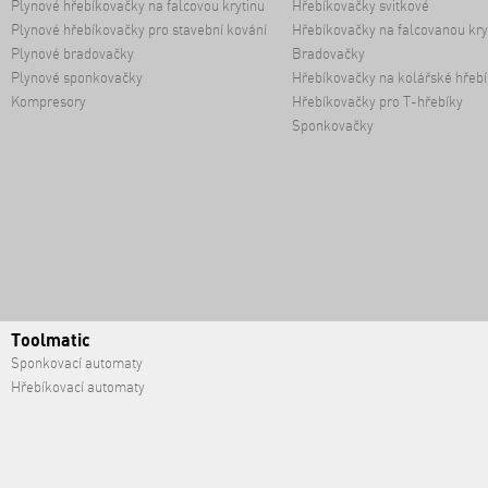
Plynové hřebíkovačky na falcovou krytinu
Hřebíkovačky svitkové
Plynové hřebíkovačky pro stavební kování
Hřebíkovačky na falcovanou kry
Plynové bradovačky
Bradovačky
Plynové sponkovačky
Hřebíkovačky na kolářské hřebí
Kompresory
Hřebíkovačky pro T-hřebíky
Sponkovačky
Toolmatic
Sponkovací automaty
Hřebíkovací automaty