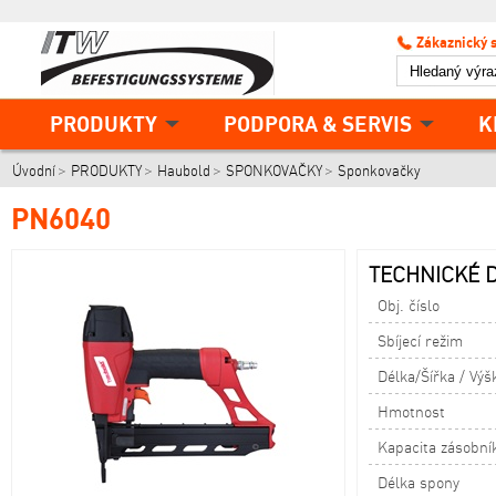
Zákaznický 
PRODUKTY
PODPORA & SERVIS
K
Úvodní
PRODUKTY
Haubold
SPONKOVAČKY
Sponkovačky
PN6040
TECHNICKÉ D
Obj. číslo
Sbíjecí režim
Délka/Šířka / Výš
Hmotnost
Kapacita zásobní
Délka spony