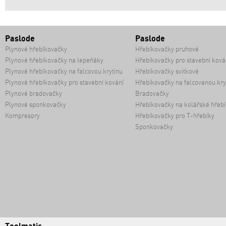
Paslode
Paslode
Plynové hřebíkovačky
Hřebíkovačky pruhové
Plynové hřebíkovačky na lepeňáky
Hřebíkovačky pro stavební ková
Plynové hřebíkovačky na falcovou krytinu
Hřebíkovačky svitkové
Plynové hřebíkovačky pro stavební kování
Hřebíkovačky na falcovanou kry
Plynové bradovačky
Bradovačky
Plynové sponkovačky
Hřebíkovačky na kolářské hřebí
Kompresory
Hřebíkovačky pro T-hřebíky
Sponkovačky