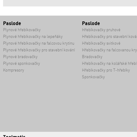
Paslode
Paslode
Plynové hřebíkovačky
Hřebíkovačky pruhové
Plynové hřebíkovačky na lepeňáky
Hřebíkovačky pro stavební ková
Plynové hřebíkovačky na falcovou krytinu
Hřebíkovačky svitkové
Plynové hřebíkovačky pro stavební kování
Hřebíkovačky na falcovanou kry
Plynové bradovačky
Bradovačky
Plynové sponkovačky
Hřebíkovačky na kolářské hřebí
Kompresory
Hřebíkovačky pro T-hřebíky
Sponkovačky