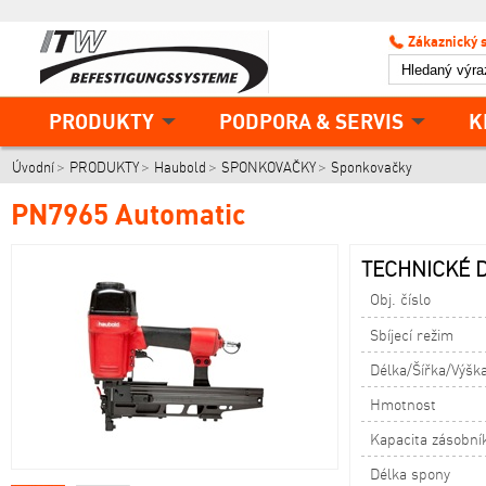
Zákaznický 
PRODUKTY
PODPORA & SERVIS
K
Úvodní
PRODUKTY
Haubold
SPONKOVAČKY
Sponkovačky
PN7965 Automatic
TECHNICKÉ D
Obj. číslo
Sbíjecí režim
Délka/Šířka/Výšk
Hmotnost
Kapacita zásobní
Délka spony